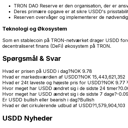
TRON DAO Reserve er den organisation, der er ansva
Deres primære opgave er at sikre USDD's prisstabilit
Reserven overvåger og implementerer de nødvendige ti
Teknologi og Økosystem
Som en stablecoin på TRON-netværket drager USDD fordel 
decentraliseret finans (DeFi) økosystem på TRON.
Spørgsmål & Svar
Hvad er prisen på USDD i dag?
NOK
9.78
Hvad er markedsværdien af USDD?
NOK
15,443,621,352
Hvad er 24t laveste og højeste pris for USDD?
NOK
9.77
Hvor meget har USDD ændret sig i de sidste 24 timer?
0.0
Hvor meget har USDD ændret sig i de sidste 7 dage?
-0.0
Er USDD bullish eller bearish i dag?
Bullish
Hvad er det cirkulerende udbud af USDD?
1,579,904,103
USDD
Nyheder