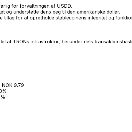
rlig for forvaltningen af USDD.
et og understøtte dens peg til den amerikanske dollar.
ltag for at opretholde stablecoinens integritet og funktion
af TRONs infrastruktur, herunder dets transaktionshastig
NOK
9.79
0
%
9
%