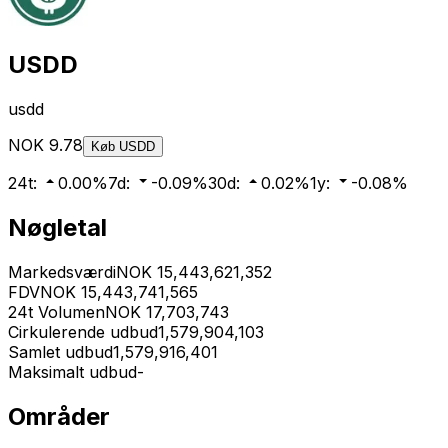
USDD
usdd
NOK
9.78
Køb
USDD
24t
:
0.00
%
7d
:
-0.09
%
30d
:
0.02
%
1y
:
-0.08
%
Nøgletal
Markedsværdi
NOK
15,443,621,352
FDV
NOK
15,443,741,565
24t Volumen
NOK
17,703,743
Cirkulerende udbud
1,579,904,103
Samlet udbud
1,579,916,401
Maksimalt udbud
-
Områder