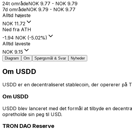
24t område
NOK
9.77
-
NOK
9.79
7d område
NOK
9.79
-
NOK
9.77
Alltid højeste
NOK
11.72
Ned fra ATH
-1.94 NOK
(
-5.02
%
)
Alltid laveste
NOK
9.15
Diagram
Om
Spørgsmål & Svar
Nyheder
Om
USDD
USDD er en decentraliseret stablecoin, der opererer på TR
Om USDD
USDD blev lanceret med det formål at tilbyde en decentrali
opretholde sin peg til USD.
TRON DAO Reserve