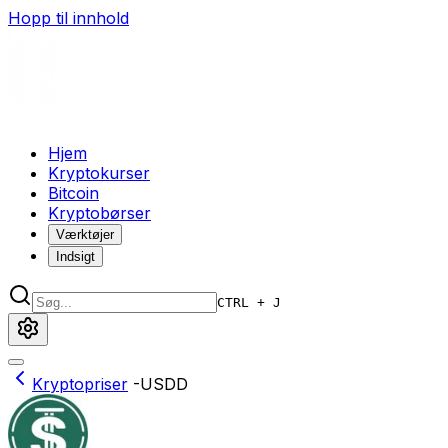
Hopp til innhold
Hjem
Kryptokurser
Bitcoin
Kryptobørser
Værktøjer
Indsigt
CTRL + J
Kryptopriser
-
USDD