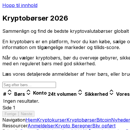
Hopp til innhold
Kryptobørser 2026
Sammenlign og find de bedste kryptovalutabørser globalt 
En kryptobørs er en platform, hvor du kan købe, sælge o
information om tilgængelige markeder og tillids-score.
Når du vælger kryptobørs, bør du overveje gebyrer, sikke
med en reguleret børs med god sikkerhed.
Læs vores detaljerede anmeldelser af hver børs, eller brug
Konto
#
Børs
24t volumen
Sikkerhed
Vores
Ingen resultater.
Side
1
Forrige
Næste
Navigation
Hjem
Kryptokurser
Kryptobørser
Bitcoin
Nyhede
Ressourcer
Anmeldelser
Krypto Beregner
Bliv opført