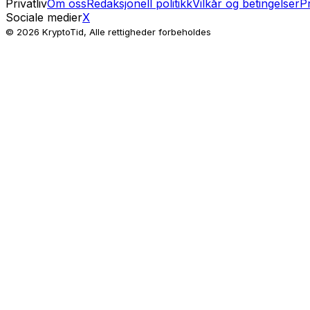
Privatliv
Om oss
Redaksjonell politikk
Vilkår og betingelser
Pr
Sociale medier
X
© 2026 KryptoTid, Alle rettigheder forbeholdes