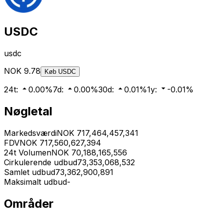
USDC
usdc
NOK
9.78
Køb
USDC
24t
:
0.00
%
7d
:
0.00
%
30d
:
0.01
%
1y
:
-0.01
%
Nøgletal
Markedsværdi
NOK
717,464,457,341
FDV
NOK
717,560,627,394
24t Volumen
NOK
70,188,165,556
Cirkulerende udbud
73,353,068,532
Samlet udbud
73,362,900,891
Maksimalt udbud
-
Områder