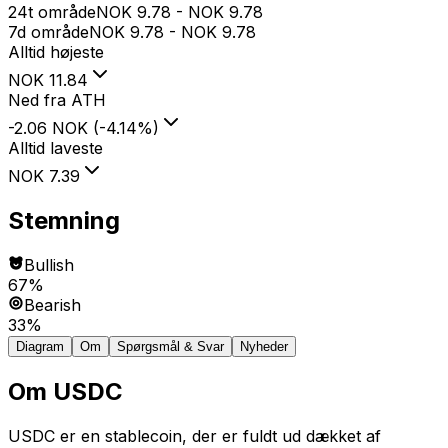
24t område
NOK
9.78
-
NOK
9.78
7d område
NOK
9.78
-
NOK
9.78
Alltid højeste
NOK
11.84
Ned fra ATH
-2.06 NOK
(
-4.14
%
)
Alltid laveste
NOK
7.39
Stemning
Bullish
67%
Bearish
33%
Diagram
Om
Spørgsmål & Svar
Nyheder
Om
USDC
USDC er en stablecoin, der er fuldt ud dækket af