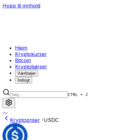
Hopp til innhold
Hjem
Kryptokurser
Bitcoin
Kryptobørser
Værktøjer
Indsigt
CTRL + J
Kryptopriser
-
USDC