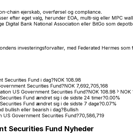
on-chain ejerskab, overførsel og compliance.
er efter eget valg, herunder EOA, multi-sig eller MPC wall
ge Digital Bank National Association eller BitGo som depot
fondens investeringsforvalter, med Federated Hermes som 
 Securities Fund i dag?
NOK
108.98
Government Securities Fund?
NOK
7,692,705,168
uration US Government Securities Fund?
NOK
108.98
NOK
urities Fund ændret sig i de sidste 24 timer?
0.00
%
urities Fund ændret sig i de sidste 7 dage?
0.07
%
bullish eller bearish i dag?
Bullish
on US Government Securities Fund?
70,586,719
t Securities Fund
Nyheder