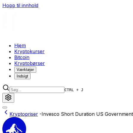
Hopp til innhold
Hjem
Kryptokurser
Bitcoin
Kryptobørser
Værktøjer
Indsigt
CTRL + J
Kryptopriser
-
Invesco Short Duration US Government 