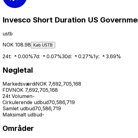
Invesco Short Duration US Governmen
ustb
NOK
108.98
Køb
USTB
24t
:
0.00
%
7d
:
0.07
%
30d
:
0.27
%
1y
:
3.69
%
Nøgletal
Markedsværdi
NOK
7,692,705,168
FDV
NOK
7,692,705,168
24t Volumen
-
Cirkulerende udbud
70,586,719
Samlet udbud
70,586,719
Maksimalt udbud
-
Områder