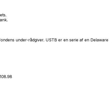
ets.
bank.
fondens under-rådgiver. USTB er en serie af en Delaware
108.98