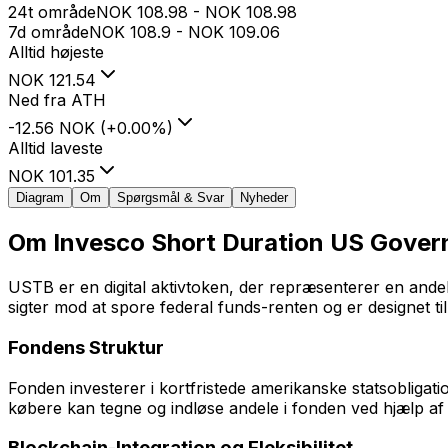
24t område
NOK
108.98
-
NOK
108.98
7d område
NOK
108.9
-
NOK
109.06
Alltid højeste
NOK
121.54
Ned fra ATH
-12.56 NOK
(
+
0.00
%
)
Alltid laveste
NOK
101.35
Diagram
Om
Spørgsmål & Svar
Nyheder
Om
Invesco Short Duration US Gover
USTB er en digital aktivtoken, der repræsenterer en andel
sigter mod at spore federal funds-renten og er designet ti
Fondens Struktur
Fonden investerer i kortfristede amerikanske statsobligat
købere kan tegne og indløse andele i fonden ved hjælp af
Blockchain-Integration og Fleksibilitet