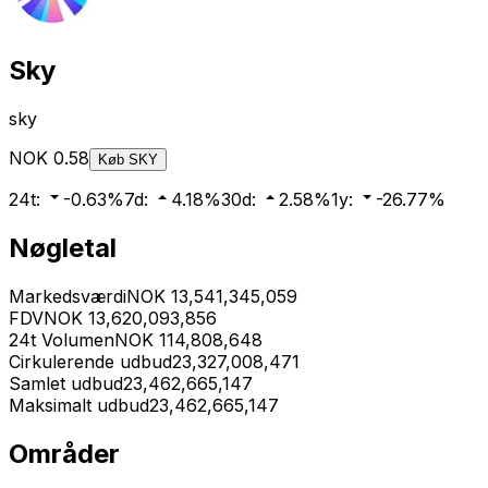
Sky
sky
NOK
0.58
Køb
SKY
24t
:
-0.63
%
7d
:
4.18
%
30d
:
2.58
%
1y
:
-26.77
%
Nøgletal
Markedsværdi
NOK
13,541,345,059
FDV
NOK
13,620,093,856
24t Volumen
NOK
114,808,648
Cirkulerende udbud
23,327,008,471
Samlet udbud
23,462,665,147
Maksimalt udbud
23,462,665,147
Områder