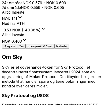
24t område
NOK
0.579
-
NOK
0.609
7d område
NOK
0.556
-
NOK
0.605
Alltid højeste
NOK
1.11
Ned fra ATH
-0.53 NOK
(
-40.98
%
)
Alltid laveste
NOK
0.403
Diagram
Om
Spørgsmål & Svar
Nyheder
Om
Sky
SKY er et governance-token for Sky Protocol, et
decentraliseret finanssystem lanceret i 2024 som en
opgradering af Maker Protocol. Det tilbyder brugere en
metode til at handle, spare og tjene belønninger med
kontrol over deres midler.
Sky Protocol og USDS
Protokollen er bygget op omkring stablecoinen USDS,