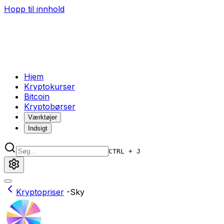
Hopp til innhold
Hjem
Kryptokurser
Bitcoin
Kryptobørser
Værktøjer
Indsigt
CTRL + J
Kryptopriser
-
Sky