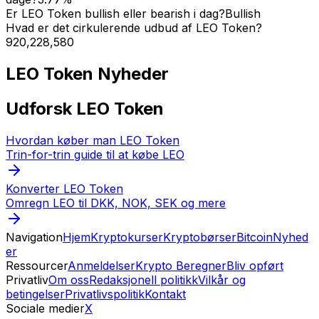
Er LEO Token bullish eller bearish i dag?
Bullish
Hvad er det cirkulerende udbud af LEO Token?
920,228,580
LEO Token
Nyheder
Udforsk LEO Token
Hvordan køber man LEO Token
Trin-for-trin guide til at købe LEO
Konverter LEO Token
Omregn LEO til DKK, NOK, SEK og mere
Navigation
Hjem
Kryptokurser
Kryptobørser
Bitcoin
Nyhed
er
Ressourcer
Anmeldelser
Krypto Beregner
Bliv opført
Privatliv
Om oss
Redaksjonell politikk
Vilkår og
betingelser
Privatlivspolitik
Kontakt
Sociale medier
X