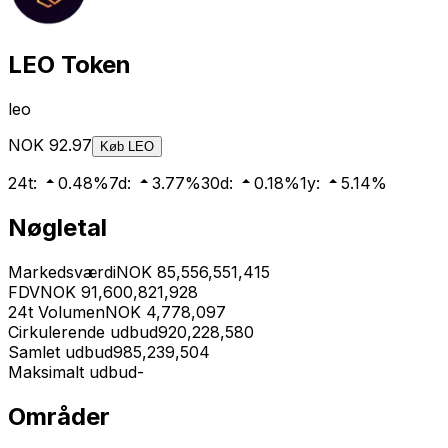
LEO Token
leo
NOK
92.97
Køb
LEO
24t
:
0.48
%
7d
:
3.77
%
30d
:
0.18
%
1y
:
5.14
%
Nøgletal
Markedsværdi
NOK
85,556,551,415
FDV
NOK
91,600,821,928
24t Volumen
NOK
4,778,097
Cirkulerende udbud
920,228,580
Samlet udbud
985,239,504
Maksimalt udbud
-
Områder