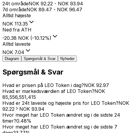
24t område
NOK
92.22
-
NOK
93.94
7d område
NOK
89.47
-
NOK
96.47
Alltid højeste
NOK
113.35
Ned fra ATH
-20.38 NOK
(
-10.12
%
)
Alltid laveste
NOK
7.04
Diagram
Spørgsmål & Svar
Nyheder
Spørgsmål & Svar
Hvad er prisen på LEO Token i dag?
NOK
92.97
Hvad er markedsværdien af LEO Token?
NOK
85,556,551,415
Hvad er 24t laveste og højeste pris for LEO Token?
NOK
92.22
NOK
93.94
Hvor meget har LEO Token ændret sig i de sidste 24
timer?
0.48
%
Hvor meget har LEO Token ændret sig i de sidste 7
dage?
3.77
%