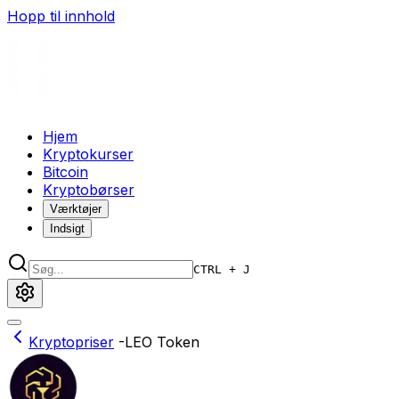
Hopp til innhold
Hjem
Kryptokurser
Bitcoin
Kryptobørser
Værktøjer
Indsigt
CTRL + J
Kryptopriser
-
LEO Token