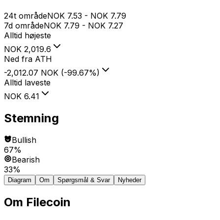
24t område
NOK
7.53
-
NOK
7.79
7d område
NOK
7.79
-
NOK
7.27
Alltid højeste
NOK
2,019.6
Ned fra ATH
-2,012.07 NOK
(
-99.67
%
)
Alltid laveste
NOK
6.41
Stemning
Bullish
67%
Bearish
33%
Diagram
Om
Spørgsmål & Svar
Nyheder
Om
Filecoin