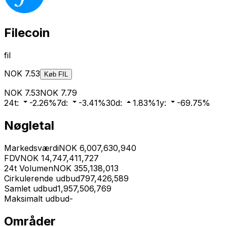
Filecoin
fil
NOK
7.53
Køb
FIL
NOK
7.53
NOK
7.79
24t
:
-2.26
%
7d
:
-3.41
%
30d
:
1.83
%
1y
:
-69.75
%
Nøgletal
Markedsværdi
NOK
6,007,630,940
FDV
NOK
14,747,411,727
24t Volumen
NOK
355,138,013
Cirkulerende udbud
797,426,589
Samlet udbud
1,957,506,769
Maksimalt udbud
-
Områder