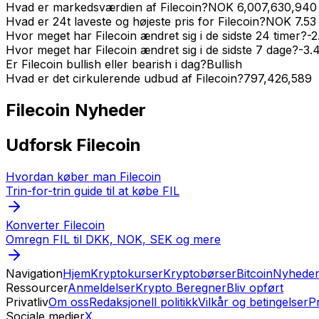
Hvad er markedsværdien af Filecoin?
NOK
6,007,630,940
Hvad er 24t laveste og højeste pris for Filecoin?
NOK
7.53
Hvor meget har Filecoin ændret sig i de sidste 24 timer?
-2
Hvor meget har Filecoin ændret sig i de sidste 7 dage?
-3.
Er Filecoin bullish eller bearish i dag?
Bullish
Hvad er det cirkulerende udbud af Filecoin?
797,426,589
Filecoin
Nyheder
Udforsk Filecoin
Hvordan køber man Filecoin
Trin-for-trin guide til at købe FIL
Konverter Filecoin
Omregn FIL til DKK, NOK, SEK og mere
Navigation
Hjem
Kryptokurser
Kryptobørser
Bitcoin
Nyhede
Ressourcer
Anmeldelser
Krypto Beregner
Bliv opført
Privatliv
Om oss
Redaksjonell politikk
Vilkår og betingelser
Pr
Sociale medier
X