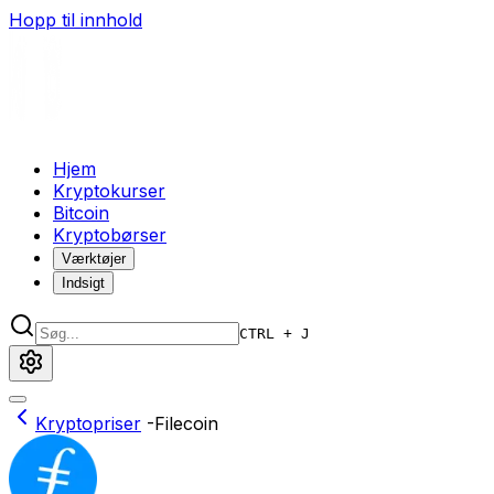
Hopp til innhold
Hjem
Kryptokurser
Bitcoin
Kryptobørser
Værktøjer
Indsigt
CTRL + J
Kryptopriser
-
Filecoin