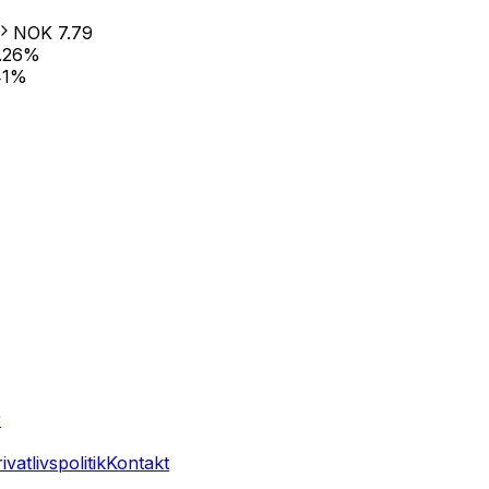
NOK
7.79
.26
%
41
%
r
ivatlivspolitik
Kontakt