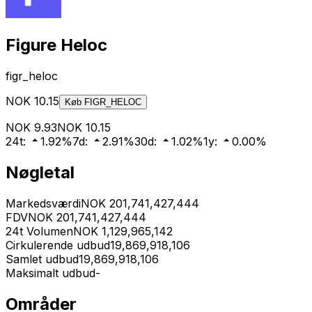
Figure Heloc
figr_heloc
NOK
10.15
Køb
FIGR_HELOC
NOK
9.93
NOK
10.15
24t
:
1.92
%
7d
:
2.91
%
30d
:
1.02
%
1y
:
0.00
%
Nøgletal
Markedsværdi
NOK
201,741,427,444
FDV
NOK
201,741,427,444
24t Volumen
NOK
1,129,965,142
Cirkulerende udbud
19,869,918,106
Samlet udbud
19,869,918,106
Maksimalt udbud
-
Områder