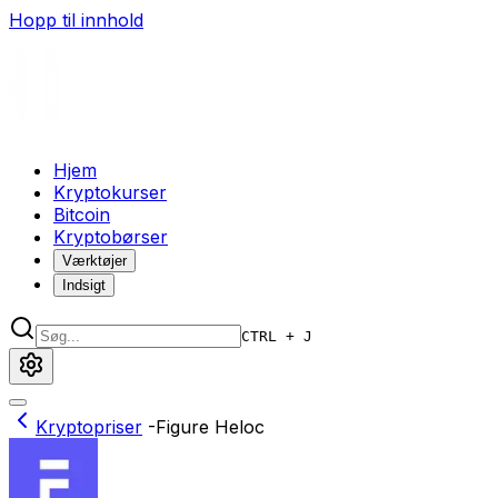
Hopp til innhold
Hjem
Kryptokurser
Bitcoin
Kryptobørser
Værktøjer
Indsigt
CTRL + J
Kryptopriser
-
Figure Heloc