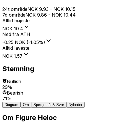
24t område
NOK
9.93
-
NOK
10.15
7d område
NOK
9.86
-
NOK
10.44
Alltid højeste
NOK
10.4
Ned fra ATH
-0.25 NOK
(
-1.05
%
)
Alltid laveste
NOK
1.57
Stemning
Bullish
29%
Bearish
71%
Diagram
Om
Spørgsmål & Svar
Nyheder
Om
Figure Heloc