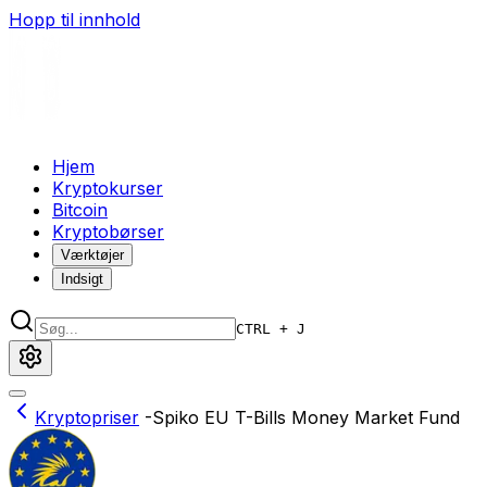
Hopp til innhold
Hjem
Kryptokurser
Bitcoin
Kryptobørser
Værktøjer
Indsigt
CTRL + J
Kryptopriser
-
Spiko EU T-Bills Money Market Fund