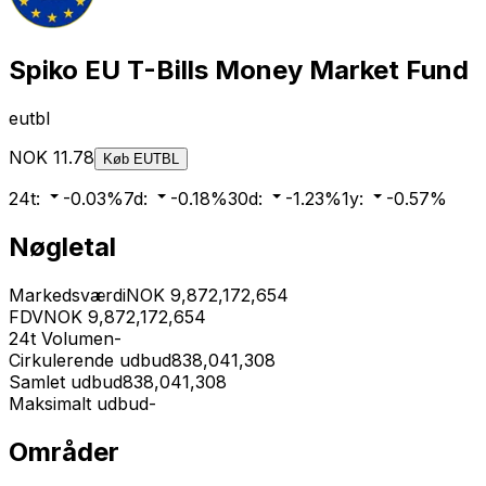
Spiko EU T-Bills Money Market Fund
eutbl
NOK
11.78
Køb
EUTBL
24t
:
-0.03
%
7d
:
-0.18
%
30d
:
-1.23
%
1y
:
-0.57
%
Nøgletal
Markedsværdi
NOK
9,872,172,654
FDV
NOK
9,872,172,654
24t Volumen
-
Cirkulerende udbud
838,041,308
Samlet udbud
838,041,308
Maksimalt udbud
-
Områder