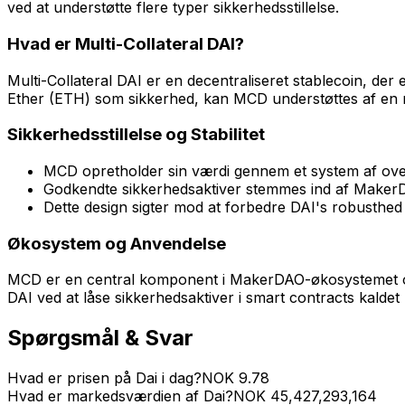
ved at understøtte flere typer sikkerhedsstillelse.
Hvad er Multi-Collateral DAI?
Multi-Collateral DAI er en decentraliseret stablecoin, der 
Ether (ETH) som sikkerhed, kan MCD understøttes af en r
Sikkerhedsstillelse og Stabilitet
MCD opretholder sin værdi gennem et system af over-
Godkendte sikkerhedsaktiver stemmes ind af MakerDAO
Dette design sigter mod at forbedre DAI's robusthed 
Økosystem og Anvendelse
MCD er en central komponent i MakerDAO-økosystemet og br
DAI ved at låse sikkerhedsaktiver i smart contracts kaldet 
Spørgsmål & Svar
Hvad er prisen på Dai i dag?
NOK
9.78
Hvad er markedsværdien af Dai?
NOK
45,427,293,164