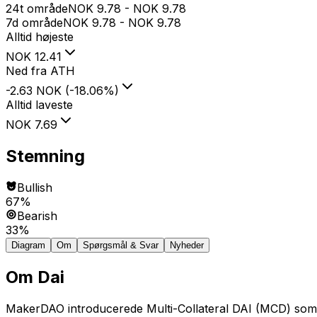
24t område
NOK
9.78
-
NOK
9.78
7d område
NOK
9.78
-
NOK
9.78
Alltid højeste
NOK
12.41
Ned fra ATH
-2.63 NOK
(
-18.06
%
)
Alltid laveste
NOK
7.69
Stemning
Bullish
67%
Bearish
33%
Diagram
Om
Spørgsmål & Svar
Nyheder
Om
Dai
MakerDAO introducerede Multi-Collateral DAI (MCD) som en 