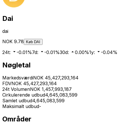
Dai
dai
NOK
9.78
Køb
DAI
24t
:
-0.01
%
7d
:
-0.01
%
30d
:
0.00
%
1y
:
-0.04
%
Nøgletal
Markedsværdi
NOK
45,427,293,164
FDV
NOK
45,427,293,164
24t Volumen
NOK
1,457,993,187
Cirkulerende udbud
4,645,083,599
Samlet udbud
4,645,083,599
Maksimalt udbud
-
Områder