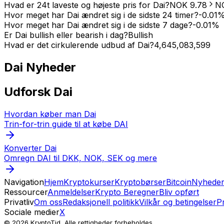
Hvad er 24t laveste og højeste pris for Dai?
NOK
9.78
N
Hvor meget har Dai ændret sig i de sidste 24 timer?
-0.01
Hvor meget har Dai ændret sig i de sidste 7 dage?
-0.01
%
Er Dai bullish eller bearish i dag?
Bullish
Hvad er det cirkulerende udbud af Dai?
4,645,083,599
Dai
Nyheder
Udforsk Dai
Hvordan køber man Dai
Trin-for-trin guide til at købe DAI
Konverter Dai
Omregn DAI til DKK, NOK, SEK og mere
Navigation
Hjem
Kryptokurser
Kryptobørser
Bitcoin
Nyhede
Ressourcer
Anmeldelser
Krypto Beregner
Bliv opført
Privatliv
Om oss
Redaksjonell politikk
Vilkår og betingelser
Pr
Sociale medier
X
© 2026 KryptoTid, Alle rettigheder forbeholdes