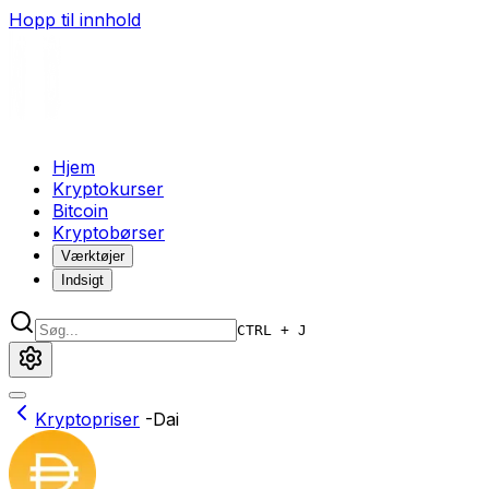
Hopp til innhold
Hjem
Kryptokurser
Bitcoin
Kryptobørser
Værktøjer
Indsigt
CTRL + J
Kryptopriser
-
Dai