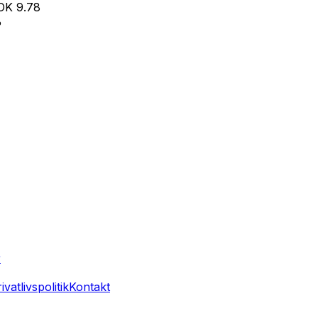
OK
9.78
%
r
ivatlivspolitik
Kontakt