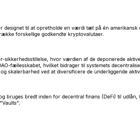
er designet til at opretholde en værdi tæt på én amerikansk 
ække forskellige godkendte kryptovalutaer.
sikkerhedsstillelse, hvor værdien af de deponerede aktive
-fællesskabet, hvilket bidrager til systemets decentralise
og skalerbarhed ved at diversificere de underliggende aktiv
uges bredt inden for decentral finans (DeFi) til udlån, h
"Vaults".