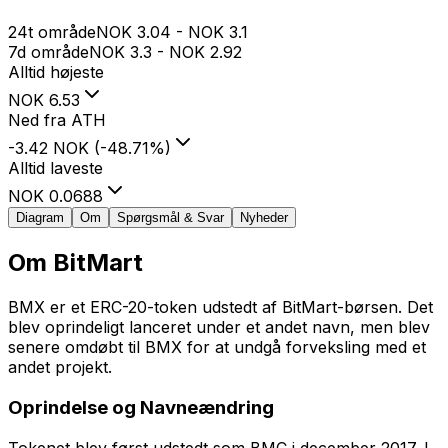
24t område
NOK
3.04
-
NOK
3.1
7d område
NOK
3.3
-
NOK
2.92
Alltid højeste
NOK
6.53
Ned fra ATH
-3.42 NOK
(
-48.71
%
)
Alltid laveste
NOK
0.0688
Diagram
Om
Spørgsmål & Svar
Nyheder
Om
BitMart
BMX er et ERC-20-token udstedt af BitMart-børsen. Det
blev oprindeligt lanceret under et andet navn, men blev
senere omdøbt til BMX for at undgå forveksling med et
andet projekt.
Oprindelse og Navneændring
Tokenet blev først udstedt som BMC i december 2017. I