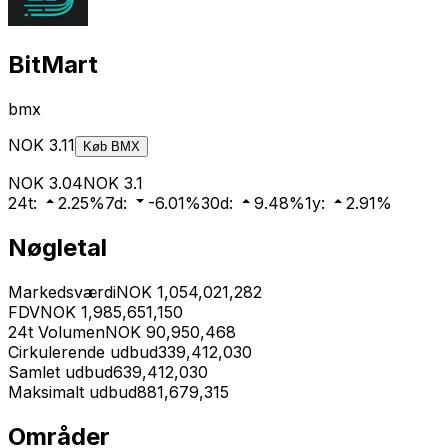
BitMart
bmx
NOK
3.11
Køb
BMX
NOK
3.04
NOK
3.1
24t
:
2.25
%
7d
:
-6.01
%
30d
:
9.48
%
1y
:
2.91
%
Nøgletal
Markedsværdi
NOK
1,054,021,282
FDV
NOK
1,985,651,150
24t Volumen
NOK
90,950,468
Cirkulerende udbud
339,412,030
Samlet udbud
639,412,030
Maksimalt udbud
881,679,315
Områder