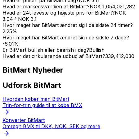
Hvad er prisen på BitMart i dag?
NOK
3.11
Hvad er markedsværdien af BitMart?
NOK
1,054,021,282
Hvad er 24t laveste og højeste pris for BitMart?
NOK
3.04
NOK
3.1
Hvor meget har BitMart ændret sig i de sidste 24 timer?
2.25
%
Hvor meget har BitMart ændret sig i de sidste 7 dage?
-6.01
%
Er BitMart bullish eller bearish i dag?
Bullish
Hvad er det cirkulerende udbud af BitMart?
339,412,030
BitMart
Nyheder
Udforsk BitMart
Hvordan køber man BitMart
Trin-for-trin guide til at købe BMX
Konverter BitMart
Omregn BMX til DKK, NOK, SEK og mere