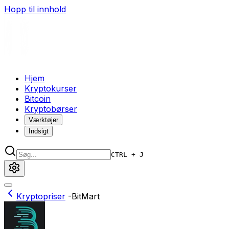
Hopp til innhold
Hjem
Kryptokurser
Bitcoin
Kryptobørser
Værktøjer
Indsigt
CTRL + J
Kryptopriser
-
BitMart