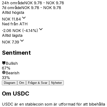
24h område
NOK
9.78
-
NOK
9.78
7d område
NOK
9.78
-
NOK
9.78
Alltid högsta
NOK
11.84
Ned från ATH
-2.06 NOK
(
-4.14
%
)
Alltid lägsta
NOK
7.39
Sentiment
Bullish
67%
Bearish
33%
Diagram
Om
Frågor & Svar
Nyheter
Om
USDC
USDC är en stablecoin som är utformad för att bibehålla