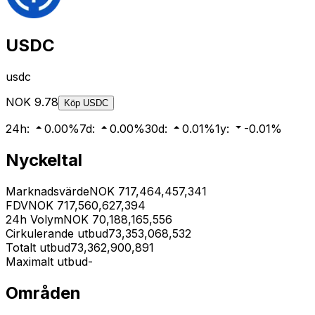
USDC
usdc
NOK
9.78
Köp
USDC
24h
:
0.00
%
7d
:
0.00
%
30d
:
0.01
%
1y
:
-0.01
%
Nyckeltal
Marknadsvärde
NOK
717,464,457,341
FDV
NOK
717,560,627,394
24h Volym
NOK
70,188,165,556
Cirkulerande utbud
73,353,068,532
Totalt utbud
73,362,900,891
Maximalt utbud
-
Områden