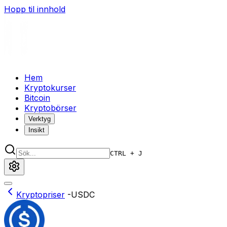
Hopp til innhold
Hem
Kryptokurser
Bitcoin
Kryptobörser
Verktyg
Insikt
CTRL + J
Kryptopriser
-
USDC