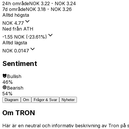
24h område
NOK
3.22
-
NOK
3.24
7d område
NOK
3.18
-
NOK
3.26
Alltid högsta
NOK
4.77
Ned från ATH
-1.55 NOK
(
-23.61
%
)
Alltid lägsta
NOK
0.0147
Sentiment
Bullish
46%
Bearish
54%
Diagram
Om
Frågor & Svar
Nyheter
Om
TRON
Här är en neutral och informativ beskrivning av Tron på sv