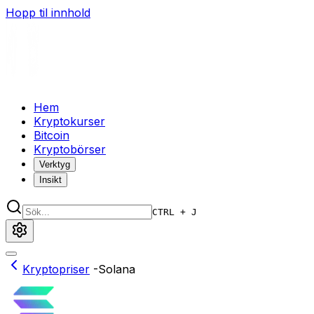
Hopp til innhold
Hem
Kryptokurser
Bitcoin
Kryptobörser
Verktyg
Insikt
CTRL + J
Kryptopriser
-
Solana