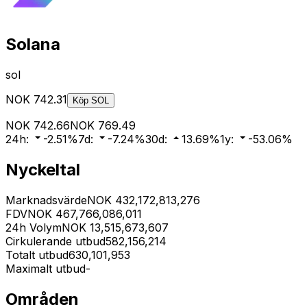
Solana
sol
NOK
742.31
Köp
SOL
NOK
742.66
NOK
769.49
24h
:
-2.51
%
7d
:
-7.24
%
30d
:
13.69
%
1y
:
-53.06
%
Nyckeltal
Marknadsvärde
NOK
432,172,813,276
FDV
NOK
467,766,086,011
24h Volym
NOK
13,515,673,607
Cirkulerande utbud
582,156,214
Totalt utbud
630,101,953
Maximalt utbud
-
Områden