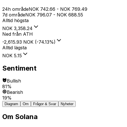
24h område
NOK
742.66
-
NOK
769.49
7d område
NOK
796.07
-
NOK
688.55
Alltid högsta
NOK
3,358.24
Ned från ATH
-2,615.93 NOK
(
-74.13
%
)
Alltid lägsta
NOK
5.15
Sentiment
Bullish
81%
Bearish
19%
Diagram
Om
Frågor & Svar
Nyheter
Om
Solana