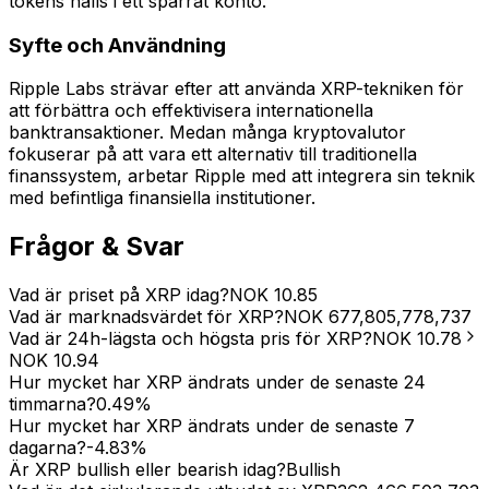
tokens hålls i ett spärrat konto.
Syfte och Användning
Ripple Labs strävar efter att använda XRP-tekniken för
att förbättra och effektivisera internationella
banktransaktioner. Medan många kryptovalutor
fokuserar på att vara ett alternativ till traditionella
finanssystem, arbetar Ripple med att integrera sin teknik
med befintliga finansiella institutioner.
Frågor & Svar
Vad är priset på XRP idag?
NOK
10.85
Vad är marknadsvärdet för XRP?
NOK
677,805,778,737
Vad är 24h-lägsta och högsta pris för XRP?
NOK
10.78
NOK
10.94
Hur mycket har XRP ändrats under de senaste 24
timmarna?
0.49
%
Hur mycket har XRP ändrats under de senaste 7
dagarna?
-4.83
%
Är XRP bullish eller bearish idag?
Bullish