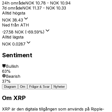
24h område
NOK
10.78
-
NOK
10.94
7d område
NOK
11.37
-
NOK
10.33
Alltid högsta
NOK
38.43
Ned från ATH
-27.58 NOK
(
-69.59
%
)
Alltid lägsta
NOK
0.0287
Sentiment
Bullish
63%
Bearish
37%
Diagram
Om
Frågor & Svar
Nyheter
Om
XRP
XRP är den digitala tillgången som används på Ripple-