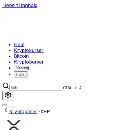
Hopp til innhold
Hem
Kryptokurser
Bitcoin
Kryptobörser
Verktyg
Insikt
CTRL + J
Kryptopriser
-
XRP