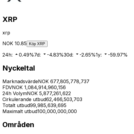
XRP
xrp
NOK
10.85
Köp
XRP
24h
:
0.49
%
7d
:
-4.83
%
30d
:
-2.65
%
1y
:
-59.97
%
Nyckeltal
Marknadsvärde
NOK
677,805,778,737
FDV
NOK
1,084,914,960,156
24h Volym
NOK
5,877,261,622
Cirkulerande utbud
62,466,503,703
Totalt utbud
99,985,639,695
Maximalt utbud
100,000,000,000
Områden