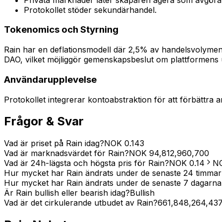
Protokollet stöder sekundärhandel.
Tokenomics och Styrning
Rain har en deflationsmodell där 2,5% av handelsvolyme
DAO, vilket möjliggör gemenskapsbeslut om plattformens 
Användarupplevelse
Protokollet integrerar kontoabstraktion för att förbättra
Frågor & Svar
Vad är priset på Rain idag?
NOK
0.143
Vad är marknadsvärdet för Rain?
NOK
94,812,960,700
Vad är 24h-lägsta och högsta pris för Rain?
NOK
0.14
N
Hur mycket har Rain ändrats under de senaste 24 timma
Hur mycket har Rain ändrats under de senaste 7 dagarna
Är Rain bullish eller bearish idag?
Bullish
Vad är det cirkulerande utbudet av Rain?
661,848,264,43