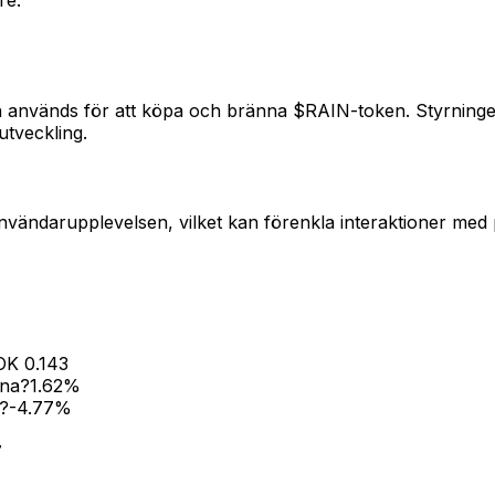
n används för att köpa och bränna $RAIN-token. Styrninge
utveckling.
 användarupplevelsen, vilket kan förenkla interaktioner med
OK
0.143
rna?
1.62
%
?
-4.77
%
7