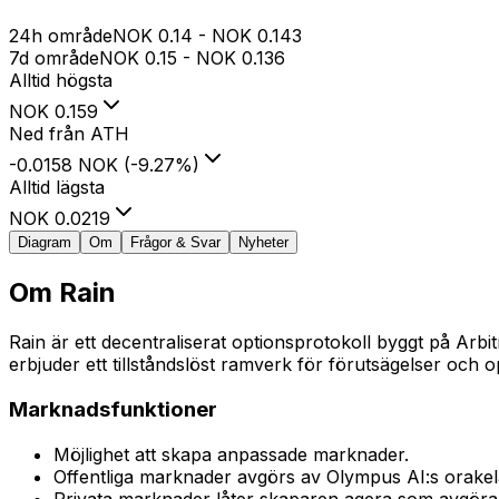
24h område
NOK
0.14
-
NOK
0.143
7d område
NOK
0.15
-
NOK
0.136
Alltid högsta
NOK
0.159
Ned från ATH
-0.0158 NOK
(
-9.27
%
)
Alltid lägsta
NOK
0.0219
Diagram
Om
Frågor & Svar
Nyheter
Om
Rain
Rain är ett decentraliserat optionsprotokoll byggt på Arbi
erbjuder ett tillståndslöst ramverk för förutsägelser och o
Marknadsfunktioner
Möjlighet att skapa anpassade marknader.
Offentliga marknader avgörs av Olympus AI:s orakel
Privata marknader låter skaparen agera som avgöra