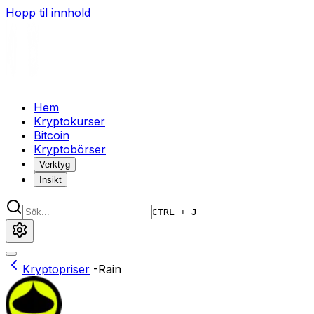
Hopp til innhold
Hem
Kryptokurser
Bitcoin
Kryptobörser
Verktyg
Insikt
CTRL + J
Kryptopriser
-
Rain