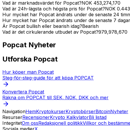
Vad är marknadsvärdet för Popcat?
NOK
453,274,170
Vad är 24h-lägsta och högsta pris för Popcat?
NOK
0.443
Hur mycket har Popcat ändrats under de senaste 24 tim
Hur mycket har Popcat ändrats under de senaste 7 daga
Är Popcat bullish eller bearish idag?
Bearish
Vad är det cirkulerande utbudet av Popcat?
979,978,670
Popcat
Nyheter
Utforska Popcat
Hur köper man Popcat
Steg-för-steg-guide för att köpa POPCAT
Konvertera Popcat
Räkna om POPCAT till SEK, NOK, DKK och mer
Navigation
Hem
Kryptokurser
Kryptobörser
Bitcoin
Nyheter
Resurser
Recensioner
Krypto Kalkylator
Bli listad
Integritet
Om oss
Redaksjonell politikk
Villkor och bestämme
Sociala medier
X