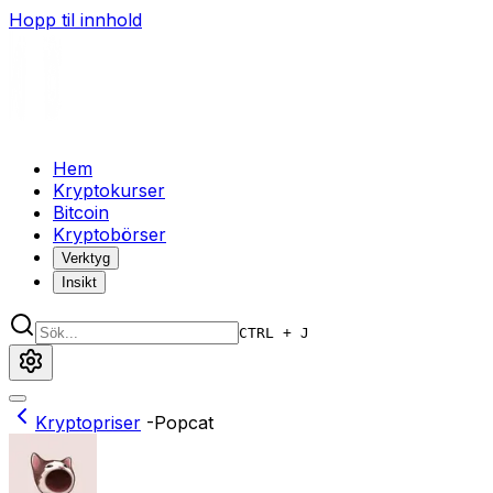
Hopp til innhold
Hem
Kryptokurser
Bitcoin
Kryptobörser
Verktyg
Insikt
CTRL + J
Kryptopriser
-
Popcat