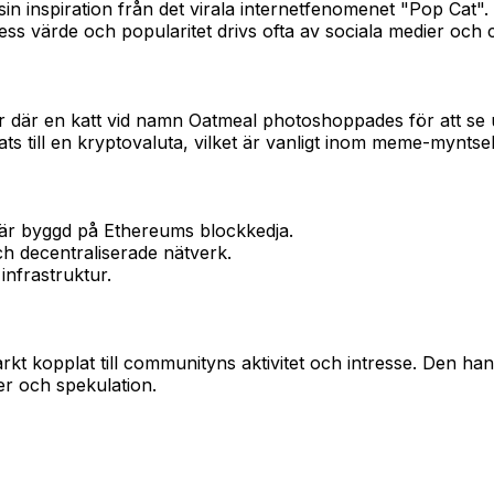
inspiration från det virala internetfenomenet "Pop Cat". 
ess värde och popularitet drivs ofta av sociala medier o
r där en katt vid namn Oatmeal photoshoppades för att s
s till en kryptovaluta, vilket är vanligt inom meme-myntse
 är byggd på Ethereums blockkedja.
h decentraliserade nätverk.
nfrastruktur.
kopplat till communityns aktivitet och intresse. Den hand
ier och spekulation.