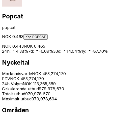
Popcat
popcat
NOK
0.463
Köp
POPCAT
NOK
0.443
NOK
0.465
24h
:
4.38
%
7d
:
-6.09
%
30d
:
14.04
%
1y
:
-87.70
%
Nyckeltal
Marknadsvärde
NOK
453,274,170
FDV
NOK
453,274,170
24h Volym
NOK
113,365,369
Cirkulerande utbud
979,978,670
Totalt utbud
979,978,670
Maximalt utbud
979,978,694
Områden