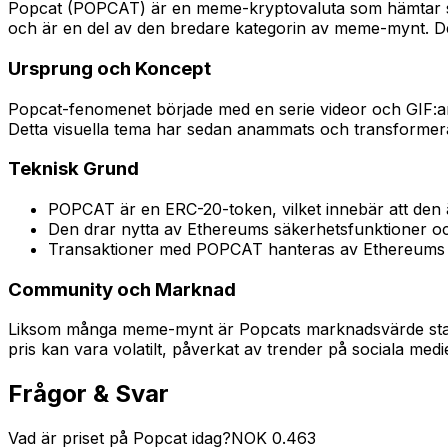
Popcat (POPCAT) är en meme-kryptovaluta som hämtar sin 
och är en del av den bredare kategorin av meme-mynt. D
Ursprung och Koncept
Popcat-fenomenet började med en serie videor och GIF:a
Detta visuella tema har sedan anammats och transformerat
Teknisk Grund
POPCAT är en ERC-20-token, vilket innebär att den
Den drar nytta av Ethereums säkerhetsfunktioner oc
Transaktioner med POPCAT hanteras av Ethereums i
Community och Marknad
Liksom många meme-mynt är Popcats marknadsvärde starkt 
pris kan vara volatilt, påverkat av trender på sociala med
Frågor & Svar
Vad är priset på Popcat idag?
NOK
0.463