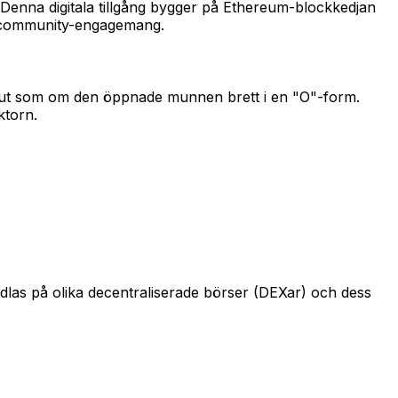
Denna digitala tillgång bygger på Ethereum-blockkedjan
ch community-engagemang.
e ut som om den öppnade munnen brett i en "O"-form.
ktorn.
las på olika decentraliserade börser (DEXar) och dess