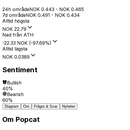
24h område
NOK
0.443
-
NOK
0.465
7d område
NOK
0.491
-
NOK
0.434
Alltid högsta
NOK
22.79
Ned från ATH
-22.33 NOK
(
-97.69
%
)
Alltid lägsta
NOK
0.0389
Sentiment
Bullish
40%
Bearish
60%
Diagram
Om
Frågor & Svar
Nyheter
Om
Popcat