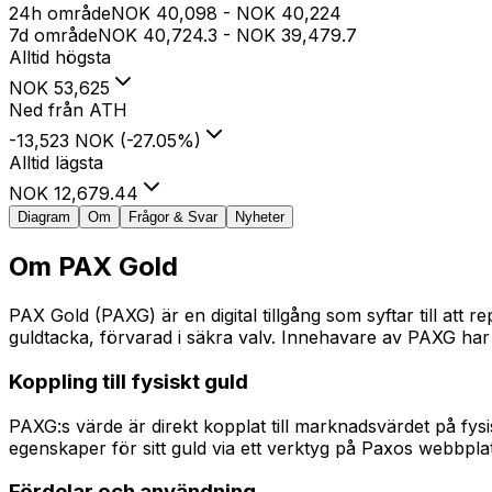
24h område
NOK
40,098
-
NOK
40,224
7d område
NOK
40,724.3
-
NOK
39,479.7
Alltid högsta
NOK
53,625
Ned från ATH
-13,523 NOK
(
-27.05
%
)
Alltid lägsta
NOK
12,679.44
Diagram
Om
Frågor & Svar
Nyheter
Om
PAX Gold
PAX Gold (PAXG) är en digital tillgång som syftar till at
guldtacka, förvarad i säkra valv. Innehavare av PAXG har 
Koppling till fysiskt guld
PAXG:s värde är direkt kopplat till marknadsvärdet på fysi
egenskaper för sitt guld via ett verktyg på Paxos webbplat
Fördelar och användning