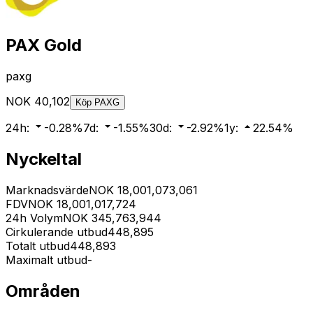
PAX Gold
paxg
NOK
40,102
Köp
PAXG
24h
:
-0.28
%
7d
:
-1.55
%
30d
:
-2.92
%
1y
:
22.54
%
Nyckeltal
Marknadsvärde
NOK
18,001,073,061
FDV
NOK
18,001,017,724
24h Volym
NOK
345,763,944
Cirkulerande utbud
448,895
Totalt utbud
448,893
Maximalt utbud
-
Områden