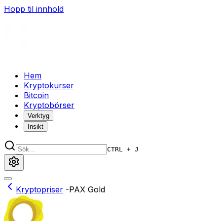
Hopp til innhold
Hem
Kryptokurser
Bitcoin
Kryptobörser
Verktyg
Insikt
CTRL + J
Kryptopriser
-
PAX Gold