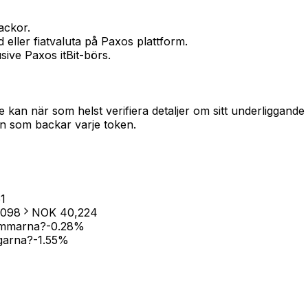
tackor.
d eller fiatvaluta på Paxos plattform.
sive Paxos itBit-börs.
 kan när som helst verifiera detaljer om sitt underliggan
gen som backar varje token.
1
,098
NOK
40,224
timmarna?
-0.28
%
garna?
-1.55
%