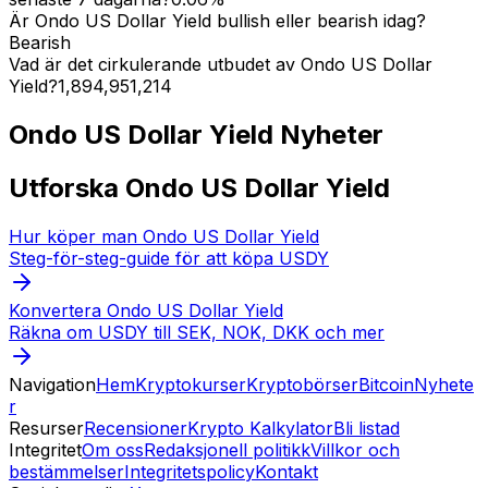
Är Ondo US Dollar Yield bullish eller bearish idag?
Bearish
Vad är det cirkulerande utbudet av Ondo US Dollar
Yield?
1,894,951,214
Ondo US Dollar Yield
Nyheter
Utforska Ondo US Dollar Yield
Hur köper man Ondo US Dollar Yield
Steg-för-steg-guide för att köpa USDY
Konvertera Ondo US Dollar Yield
Räkna om USDY till SEK, NOK, DKK och mer
Navigation
Hem
Kryptokurser
Kryptobörser
Bitcoin
Nyhete
r
Resurser
Recensioner
Krypto Kalkylator
Bli listad
Integritet
Om oss
Redaksjonell politikk
Villkor och
bestämmelser
Integritetspolicy
Kontakt