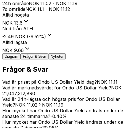
24h område
NOK
11.02
-
NOK
11.19
7d område
NOK
11.1
-
NOK
11.12
Alltid högsta
NOK
13.6
Ned från ATH
-2.49 NOK
(
-9.52
%
)
Alltid lägsta
NOK
9.66
Diagram
Frågor & Svar
Nyheter
Frågor & Svar
Vad är priset på Ondo US Dollar Yield idag?
NOK
11.11
Vad är marknadsvärdet för Ondo US Dollar Yield?
NOK
21,047,312,890
Vad är 24h-lägsta och högsta pris för Ondo US Dollar
Yield?
NOK
11.02
NOK
11.19
Hur mycket har Ondo US Dollar Yield ändrats under de
senaste 24 timmarna?
-0.40
%
Hur mycket har Ondo US Dollar Yield ändrats under de
senaste 7 dagarna?
0.06
%