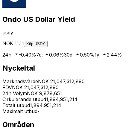
Ondo US Dollar Yield
usdy
NOK
11.11
Köp
USDY
24h
:
-0.40
%
7d
:
0.06
%
30d
:
0.50
%
1y
:
2.44
%
Nyckeltal
Marknadsvärde
NOK
21,047,312,890
FDV
NOK
21,047,312,890
24h Volym
NOK
9,878,651
Cirkulerande utbud
1,894,951,214
Totalt utbud
1,894,951,214
Maximalt utbud
-
Områden