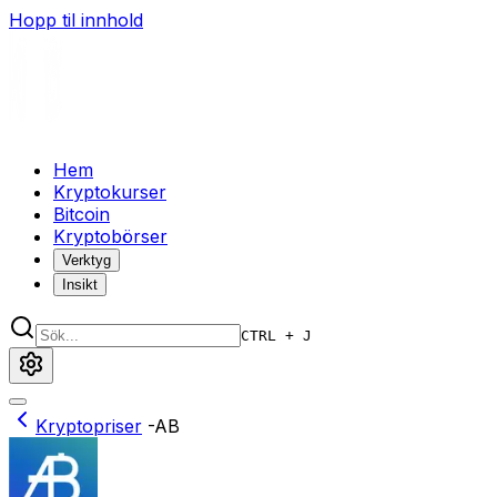
Hopp til innhold
Hem
Kryptokurser
Bitcoin
Kryptobörser
Verktyg
Insikt
CTRL + J
Kryptopriser
-
AB