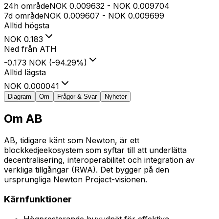
24h område
NOK
0.009632
-
NOK
0.009704
7d område
NOK
0.009607
-
NOK
0.009699
Alltid högsta
NOK
0.183
Ned från ATH
-0.173 NOK
(
-94.29
%
)
Alltid lägsta
NOK
0.000041
Diagram
Om
Frågor & Svar
Nyheter
Om
AB
AB, tidigare känt som Newton, är ett
blockkedjeekosystem som syftar till att underlätta
decentralisering, interoperabilitet och integration av
verkliga tillgångar (RWA). Det bygger på den
ursprungliga Newton Project-visionen.
Kärnfunktioner
Högpresterande huvudnät för effektiva