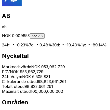
AB
ab
NOK
0.009653
Köp
AB
24h
:
-0.23
%
7d
:
0.48
%
30d
:
-10.40
%
1y
:
-89.14
%
Nyckeltal
Marknadsvärde
NOK
953,962,729
FDV
NOK
953,962,729
24h Volym
NOK
6,505,831
Cirkulerande utbud
98,823,661,261
Totalt utbud
98,823,661,261
Maximalt utbud
100,000,000,000
Områden