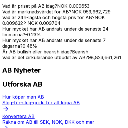
Vad är priset på AB idag?
NOK
0.009653
Vad är marknadsvärdet för AB?
NOK
953,962,729
Vad är 24h-lägsta och högsta pris för AB?
NOK
0.009632
NOK
0.009704
Hur mycket har AB ändrats under de senaste 24
timmarna?
-0.23
%
Hur mycket har AB ändrats under de senaste 7
dagarna?
0.48
%
Är AB bullish eller bearish idag?
Bearish
Vad är det cirkulerande utbudet av AB?
98,823,661,261
AB
Nyheter
Utforska AB
Hur köper man AB
Steg-för-steg-guide för att köpa AB
Konvertera AB
Räkna om AB till SEK, NOK, DKK och mer