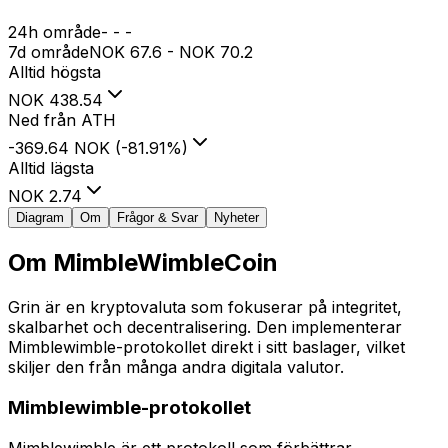
24h område
-
-
-
7d område
NOK
67.6
-
NOK
70.2
Alltid högsta
NOK
438.54
Ned från ATH
-369.64 NOK
(
-81.91
%
)
Alltid lägsta
NOK
2.74
Diagram
Om
Frågor & Svar
Nyheter
Om
MimbleWimbleCoin
Grin är en kryptovaluta som fokuserar på integritet,
skalbarhet och decentralisering. Den implementerar
Mimblewimble-protokollet direkt i sitt baslager, vilket
skiljer den från många andra digitala valutor.
Mimblewimble-protokollet
Mimblewimble är ett protokoll som förbättrar