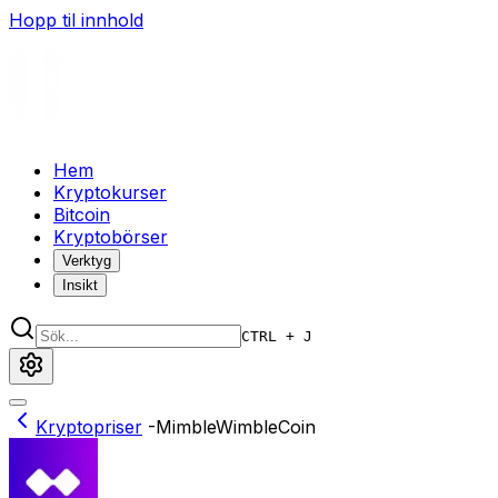
Hopp til innhold
Hem
Kryptokurser
Bitcoin
Kryptobörser
Verktyg
Insikt
CTRL + J
Kryptopriser
-
MimbleWimbleCoin