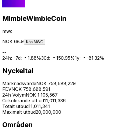
MimbleWimbleCoin
mwc
NOK
68.9
Köp
MWC
-
-
24h
:
-
7d
:
1.88
%
30d
:
150.95
%
1y
:
-81.32
%
Nyckeltal
Marknadsvärde
NOK
758,688,229
FDV
NOK
758,688,591
24h Volym
NOK
1,105,567
Cirkulerande utbud
11,011,336
Totalt utbud
11,011,341
Maximalt utbud
20,000,000
Områden