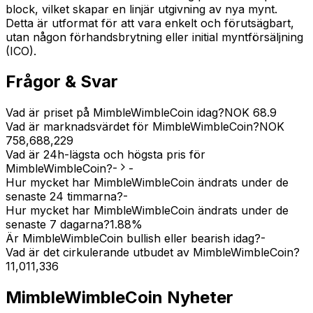
block, vilket skapar en linjär utgivning av nya mynt.
Detta är utformat för att vara enkelt och förutsägbart,
utan någon förhandsbrytning eller initial myntförsäljning
(ICO).
Frågor & Svar
Vad är priset på MimbleWimbleCoin idag?
NOK
68.9
Vad är marknadsvärdet för MimbleWimbleCoin?
NOK
758,688,229
Vad är 24h-lägsta och högsta pris för
MimbleWimbleCoin?
-
-
Hur mycket har MimbleWimbleCoin ändrats under de
senaste 24 timmarna?
-
Hur mycket har MimbleWimbleCoin ändrats under de
senaste 7 dagarna?
1.88
%
Är MimbleWimbleCoin bullish eller bearish idag?
-
Vad är det cirkulerande utbudet av MimbleWimbleCoin?
11,011,336
MimbleWimbleCoin
Nyheter