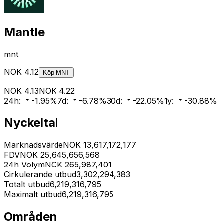
Mantle
mnt
NOK
4.12
Köp
MNT
NOK
4.13
NOK
4.22
24h
:
-1.95
%
7d
:
-6.78
%
30d
:
-22.05
%
1y
:
-30.88
%
Nyckeltal
Marknadsvärde
NOK
13,617,172,177
FDV
NOK
25,645,656,568
24h Volym
NOK
265,987,401
Cirkulerande utbud
3,302,294,383
Totalt utbud
6,219,316,795
Maximalt utbud
6,219,316,795
Områden