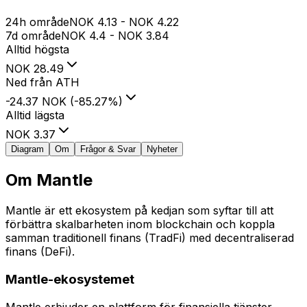
24h område
NOK
4.13
-
NOK
4.22
7d område
NOK
4.4
-
NOK
3.84
Alltid högsta
NOK
28.49
Ned från ATH
-24.37 NOK
(
-85.27
%
)
Alltid lägsta
NOK
3.37
Diagram
Om
Frågor & Svar
Nyheter
Om
Mantle
Mantle är ett ekosystem på kedjan som syftar till att
förbättra skalbarheten inom blockchain och koppla
samman traditionell finans (TradFi) med decentraliserad
finans (DeFi).
Mantle-ekosystemet
Mantle erbjuder en plattform för finansiella tjänster