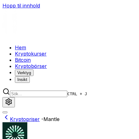
Hopp til innhold
Hem
Kryptokurser
Bitcoin
Kryptobörser
Verktyg
Insikt
CTRL + J
Kryptopriser
-
Mantle