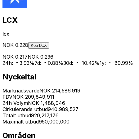
LCX
lcx
NOK
0.228
Köp
LCX
NOK
0.217
NOK
0.236
24h
:
3.93
%
7d
:
0.88
%
30d
:
-10.42
%
1y
:
-80.99
%
Nyckeltal
Marknadsvärde
NOK
214,586,919
FDV
NOK
209,849,911
24h Volym
NOK
1,488,946
Cirkulerande utbud
940,989,527
Totalt utbud
920,217,176
Maximalt utbud
950,000,000
Områden