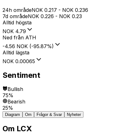
24h område
NOK
0.217
-
NOK
0.236
7d område
NOK
0.226
-
NOK
0.23
Alltid högsta
NOK
4.79
Ned från ATH
-4.56 NOK
(
-95.87
%
)
Alltid lägsta
NOK
0.00065
Sentiment
Bullish
75%
Bearish
25%
Diagram
Om
Frågor & Svar
Nyheter
Om
LCX