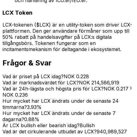
och hantering av ICO:er/IEO:er.
LCX Token
LCX-tokenen ($LCX) är en utility-token som driver LCX-
plattformen. Den ger användare förmåner som upp till
50% rabatt på handelsavgifter på LCX:s digitala
tillgångsbörs. Tokenen fungerar som en
incitamentsmekanism för deltagande i ekosystemet.
Frågor & Svar
Vad är priset på LCX idag?
NOK
0.228
Vad är marknadsvärdet för LCX?
NOK
214,586,919
Vad är 24h-lägsta och högsta pris för LCX?
NOK
0.217
NOK
0.236
Hur mycket har LCX ändrats under de senaste 24
timmarna?
3.93
%
Hur mycket har LCX ändrats under de senaste 7
dagarna?
0.88
%
Är LCX bullish eller bearish idag?
Bullish
Vad är det cirkulerande utbudet av LCX?
940,989,527