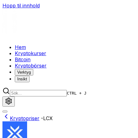
Hopp til innhold
Hem
Kryptokurser
Bitcoin
Kryptobörser
Verktyg
Insikt
CTRL + J
Kryptopriser
-
LCX