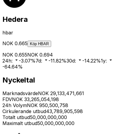
Hedera
hbar
NOK
0.665
Köp
HBAR
NOK
0.655
NOK
0.694
24h
:
-3.07
%
7d
:
-11.82
%
30d
:
-14.22
%
1y
:
-64.64
%
Nyckeltal
Marknadsvärde
NOK
29,133,471,661
FDV
NOK
33,265,054,198
24h Volym
NOK
950,500,758
Cirkulerande utbud
43,789,905,598
Totalt utbud
50,000,000,000
Maximalt utbud
50,000,000,000