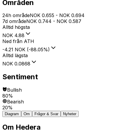
Områden
24h område
NOK
0.655
-
NOK
0.694
7d område
NOK
0.744
-
NOK
0.587
Alltid högsta
NOK
4.88
Ned från ATH
-4.21 NOK
(
-88.05
%
)
Alltid lägsta
NOK
0.0868
Sentiment
Bullish
80%
Bearish
20%
Diagram
Om
Frågor & Svar
Nyheter
Om
Hedera