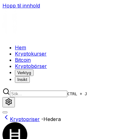
Hopp til innhold
Hem
Kryptokurser
Bitcoin
Kryptobörser
Verktyg
Insikt
CTRL + J
Kryptopriser
-
Hedera