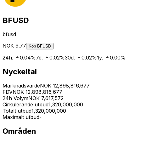
BFUSD
bfusd
NOK
9.77
Köp
BFUSD
24h
:
0.04
%
7d
:
0.02
%
30d
:
0.02
%
1y
:
0.00
%
Nyckeltal
Marknadsvärde
NOK
12,898,816,677
FDV
NOK
12,898,816,677
24h Volym
NOK
7,617,572
Cirkulerande utbud
1,320,000,000
Totalt utbud
1,320,000,000
Maximalt utbud
-
Områden