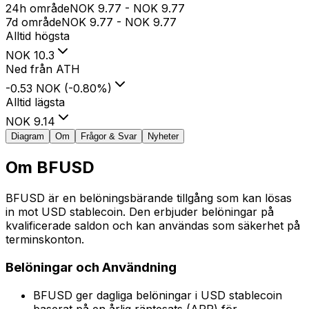
24h område
NOK
9.77
-
NOK
9.77
7d område
NOK
9.77
-
NOK
9.77
Alltid högsta
NOK
10.3
Ned från ATH
-0.53 NOK
(
-0.80
%
)
Alltid lägsta
NOK
9.14
Diagram
Om
Frågor & Svar
Nyheter
Om
BFUSD
BFUSD är en belöningsbärande tillgång som kan lösas
in mot USD stablecoin. Den erbjuder belöningar på
kvalificerade saldon och kan användas som säkerhet på
terminskonton.
Belöningar och Användning
BFUSD ger dagliga belöningar i USD stablecoin
baserat på en årlig räntesats (APR) för