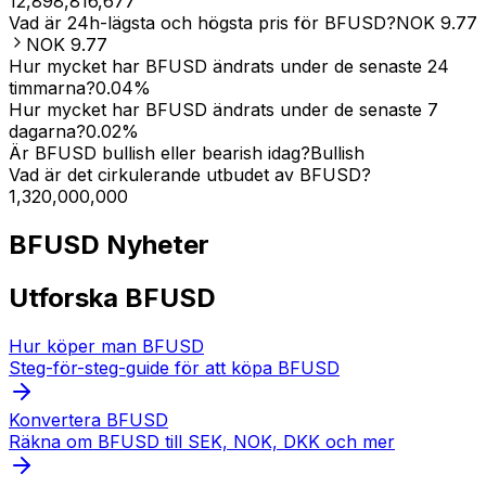
12,898,816,677
Vad är 24h-lägsta och högsta pris för BFUSD?
NOK
9.77
NOK
9.77
Hur mycket har BFUSD ändrats under de senaste 24
timmarna?
0.04
%
Hur mycket har BFUSD ändrats under de senaste 7
dagarna?
0.02
%
Är BFUSD bullish eller bearish idag?
Bullish
Vad är det cirkulerande utbudet av BFUSD?
1,320,000,000
BFUSD
Nyheter
Utforska BFUSD
Hur köper man BFUSD
Steg-för-steg-guide för att köpa BFUSD
Konvertera BFUSD
Räkna om BFUSD till SEK, NOK, DKK och mer