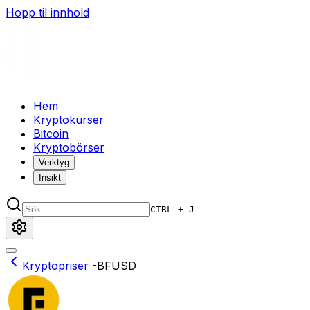
Hopp til innhold
Hem
Kryptokurser
Bitcoin
Kryptobörser
Verktyg
Insikt
CTRL + J
Kryptopriser
-
BFUSD