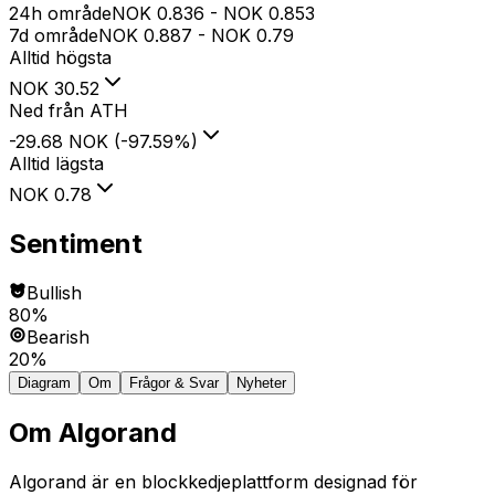
24h område
NOK
0.836
-
NOK
0.853
7d område
NOK
0.887
-
NOK
0.79
Alltid högsta
NOK
30.52
Ned från ATH
-29.68 NOK
(
-97.59
%
)
Alltid lägsta
NOK
0.78
Sentiment
Bullish
80%
Bearish
20%
Diagram
Om
Frågor & Svar
Nyheter
Om
Algorand
Algorand är en blockkedjeplattform designad för