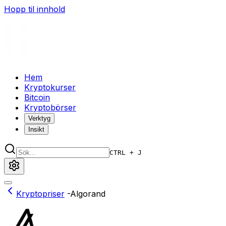
Hopp til innhold
Hem
Kryptokurser
Bitcoin
Kryptobörser
Verktyg
Insikt
CTRL + J
Kryptopriser
-
Algorand