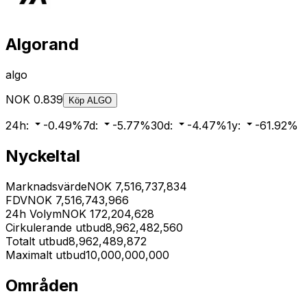
Algorand
algo
NOK
0.839
Köp
ALGO
24h
:
-0.49
%
7d
:
-5.77
%
30d
:
-4.47
%
1y
:
-61.92
%
Nyckeltal
Marknadsvärde
NOK
7,516,737,834
FDV
NOK
7,516,743,966
24h Volym
NOK
172,204,628
Cirkulerande utbud
8,962,482,560
Totalt utbud
8,962,489,872
Maximalt utbud
10,000,000,000
Områden