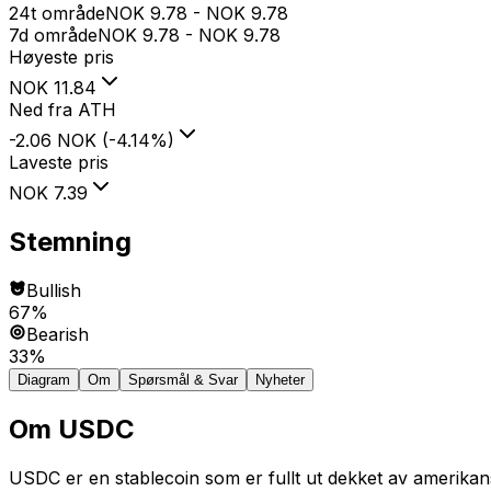
24t område
NOK
9.78
-
NOK
9.78
7d område
NOK
9.78
-
NOK
9.78
Høyeste pris
NOK
11.84
Ned fra ATH
-2.06 NOK
(
-4.14
%
)
Laveste pris
NOK
7.39
Stemning
Bullish
67%
Bearish
33%
Diagram
Om
Spørsmål & Svar
Nyheter
Om
USDC
USDC er en stablecoin som er fullt ut dekket av amerikan