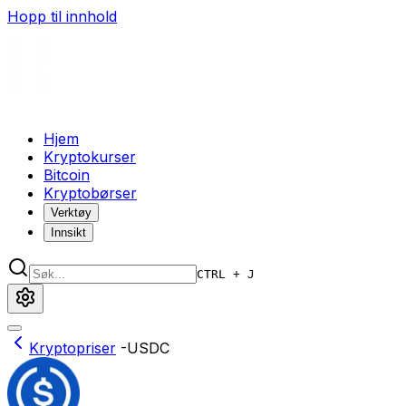
Hopp til innhold
Hjem
Kryptokurser
Bitcoin
Kryptobørser
Verktøy
Innsikt
CTRL + J
Kryptopriser
-
USDC