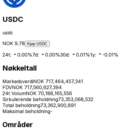
USDC
usdc
NOK
9.78
Kjøp
USDC
24t
:
0.00
%
7d
:
0.00
%
30d
:
0.01
%
1y
:
-0.01
%
Nøkkeltall
Markedsverdi
NOK
717,464,457,341
FDV
NOK
717,560,627,394
24t Volum
NOK
70,188,165,556
Sirkulerende beholdning
73,353,068,532
Total beholdning
73,362,900,891
Maksimal beholdning
-
Områder