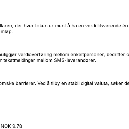
laren, der hver token er ment å ha en verdi tilsvarende é
omløp.
iggjør verdioverføring mellom enkeltpersoner, bedrifter o
ler tekstmeldinger mellom SMS-leverandører.
ke barrierer. Ved å tilby en stabil digital valuta, søker d
NOK
9.78