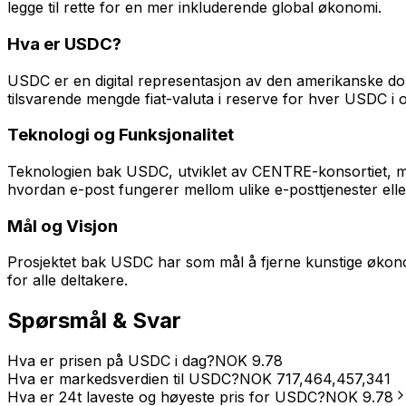
legge til rette for en mer inkluderende global økonomi.
Hva er USDC?
USDC er en digital representasjon av den amerikanske dol
tilsvarende mengde fiat-valuta i reserve for hver USDC i 
Teknologi og Funksjonalitet
Teknologien bak USDC, utviklet av CENTRE-konsortiet, mul
hvordan e-post fungerer mellom ulike e-posttjenester el
Mål og Visjon
Prosjektet bak USDC har som mål å fjerne kunstige økonomis
for alle deltakere.
Spørsmål & Svar
Hva er prisen på USDC i dag?
NOK
9.78
Hva er markedsverdien til USDC?
NOK
717,464,457,341
Hva er 24t laveste og høyeste pris for USDC?
NOK
9.78