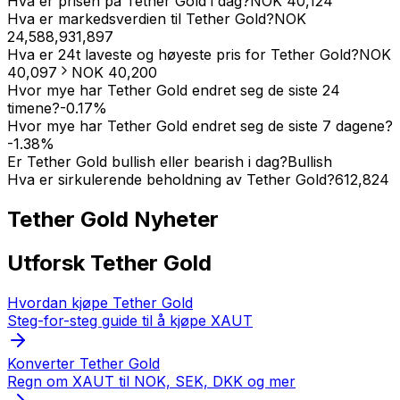
Hva er prisen på Tether Gold i dag?
NOK
40,124
Hva er markedsverdien til Tether Gold?
NOK
24,588,931,897
Hva er 24t laveste og høyeste pris for Tether Gold?
NOK
40,097
NOK
40,200
Hvor mye har Tether Gold endret seg de siste 24
timene?
-0.17
%
Hvor mye har Tether Gold endret seg de siste 7 dagene?
-1.38
%
Er Tether Gold bullish eller bearish i dag?
Bullish
Hva er sirkulerende beholdning av Tether Gold?
612,824
Tether Gold
Nyheter
Utforsk Tether Gold
Hvordan kjøpe Tether Gold
Steg-for-steg guide til å kjøpe XAUT
Konverter Tether Gold
Regn om XAUT til NOK, SEK, DKK og mer