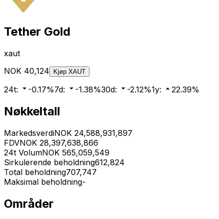
Tether Gold
xaut
NOK
40,124
Kjøp
XAUT
24t
:
-0.17
%
7d
:
-1.38
%
30d
:
-2.12
%
1y
:
22.39
%
Nøkkeltall
Markedsverdi
NOK
24,588,931,897
FDV
NOK
28,397,638,866
24t Volum
NOK
565,059,549
Sirkulerende beholdning
612,824
Total beholdning
707,747
Maksimal beholdning
-
Områder