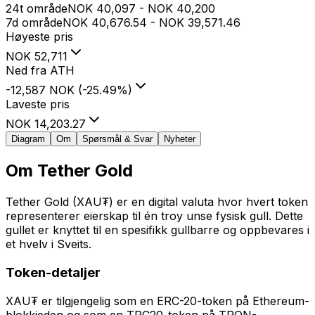
24t område
NOK
40,097
-
NOK
40,200
7d område
NOK
40,676.54
-
NOK
39,571.46
Høyeste pris
NOK
52,711
Ned fra ATH
-12,587 NOK
(
-25.49
%
)
Laveste pris
NOK
14,203.27
Diagram
Om
Spørsmål & Svar
Nyheter
Om
Tether Gold
Tether Gold (XAU₮) er en digital valuta hvor hvert token
representerer eierskap til én troy unse fysisk gull. Dette
gullet er knyttet til en spesifikk gullbarre og oppbevares i
et hvelv i Sveits.
Token-detaljer
XAU₮ er tilgjengelig som en ERC-20-token på Ethereum-
blokkjeden og som en TRC20-token på TRON-