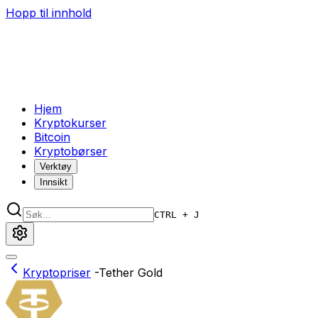
Hopp til innhold
Hjem
Kryptokurser
Bitcoin
Kryptobørser
Verktøy
Innsikt
CTRL + J
Kryptopriser
-
Tether Gold