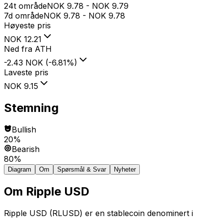
24t område
NOK
9.78
-
NOK
9.79
7d område
NOK
9.78
-
NOK
9.78
Høyeste pris
NOK
12.21
Ned fra ATH
-2.43 NOK
(
-6.81
%
)
Laveste pris
NOK
9.15
Stemning
Bullish
20%
Bearish
80%
Diagram
Om
Spørsmål & Svar
Nyheter
Om
Ripple USD
Ripple USD (RLUSD) er en stablecoin denominert i