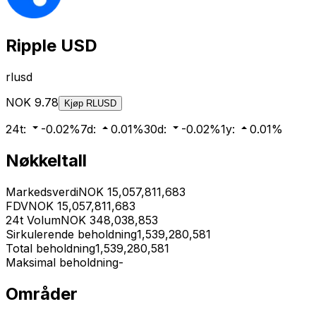
Ripple USD
rlusd
NOK
9.78
Kjøp
RLUSD
24t
:
-0.02
%
7d
:
0.01
%
30d
:
-0.02
%
1y
:
0.01
%
Nøkkeltall
Markedsverdi
NOK
15,057,811,683
FDV
NOK
15,057,811,683
24t Volum
NOK
348,038,853
Sirkulerende beholdning
1,539,280,581
Total beholdning
1,539,280,581
Maksimal beholdning
-
Områder