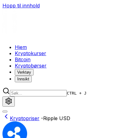
Hopp til innhold
Hjem
Kryptokurser
Bitcoin
Kryptobørser
Verktøy
Innsikt
CTRL + J
Kryptopriser
-
Ripple USD