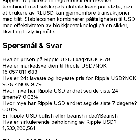
Ripples forpliktelse til regulatorisk etterlevelse,
kombinert med selskapets globale lisensportefølje, gjør
at brukere av RLUSD kan gjennomføre transaksjoner
med tillit. Stablecoinen kombinerer påliteligheten til USD
med effektiviteten av blokkjedeteknologi på en sikker,
likvid og lovlydig måte.
Spørsmål & Svar
Hva er prisen på Ripple USD i dag?
NOK
9.78
Hva er markedsverdien til Ripple USD?
NOK
15,057,811,683
Hva er 24t laveste og høyeste pris for Ripple USD?
NOK
9.78
NOK
9.79
Hvor mye har Ripple USD endret seg de siste 24
timene?
-0.02
%
Hvor mye har Ripple USD endret seg de siste 7 dagene?
0.01
%
Er Ripple USD bullish eller bearish i dag?
Bearish
Hva er sirkulerende beholdning av Ripple USD?
1,539,280,581