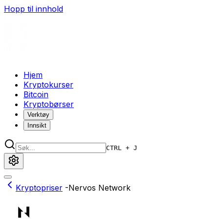
Hopp til innhold
Hjem
Kryptokurser
Bitcoin
Kryptobørser
Verktøy
Innsikt
CTRL + J
Kryptopriser
-
Nervos Network