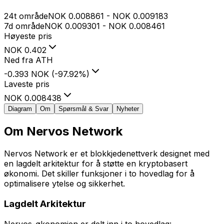
24t område
NOK
0.008861
-
NOK
0.009183
7d område
NOK
0.009301
-
NOK
0.008461
Høyeste pris
NOK
0.402
Ned fra ATH
-0.393 NOK
(
-97.92
%
)
Laveste pris
NOK
0.008438
Diagram
Om
Spørsmål & Svar
Nyheter
Om
Nervos Network
Nervos Network er et blokkjedenettverk designet med
en lagdelt arkitektur for å støtte en kryptobasert
økonomi. Det skiller funksjoner i to hovedlag for å
optimalisere ytelse og sikkerhet.
Lagdelt Arkitektur
Nervos-økonomien er delt inn i to hovedlag: