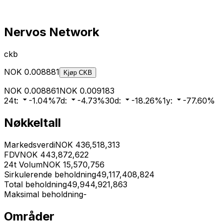
Nervos Network
ckb
NOK
0.008881
Kjøp
CKB
NOK
0.008861
NOK
0.009183
24t
:
-1.04
%
7d
:
-4.73
%
30d
:
-18.26
%
1y
:
-77.60
%
Nøkkeltall
Markedsverdi
NOK
436,518,313
FDV
NOK
443,872,622
24t Volum
NOK
15,570,756
Sirkulerende beholdning
49,117,408,824
Total beholdning
49,944,921,863
Maksimal beholdning
-
Områder