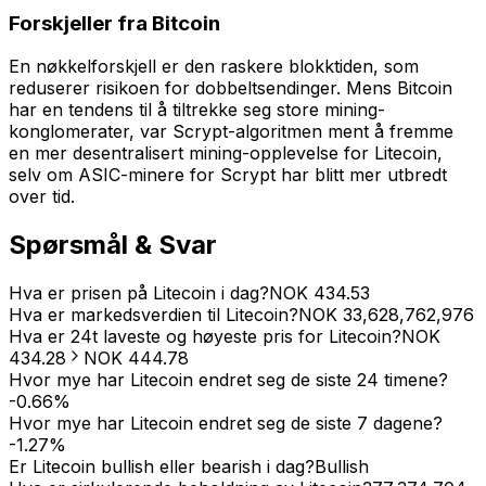
Forskjeller fra Bitcoin
En nøkkelforskjell er den raskere blokktiden, som
reduserer risikoen for dobbeltsendinger. Mens Bitcoin
har en tendens til å tiltrekke seg store mining-
konglomerater, var Scrypt-algoritmen ment å fremme
en mer desentralisert mining-opplevelse for Litecoin,
selv om ASIC-minere for Scrypt har blitt mer utbredt
over tid.
Spørsmål & Svar
Hva er prisen på Litecoin i dag?
NOK
434.53
Hva er markedsverdien til Litecoin?
NOK
33,628,762,976
Hva er 24t laveste og høyeste pris for Litecoin?
NOK
434.28
NOK
444.78
Hvor mye har Litecoin endret seg de siste 24 timene?
-0.66
%
Hvor mye har Litecoin endret seg de siste 7 dagene?
-1.27
%
Er Litecoin bullish eller bearish i dag?
Bullish