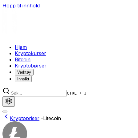
Hopp til innhold
Hjem
Kryptokurser
Bitcoin
Kryptobørser
Verktøy
Innsikt
CTRL + J
Kryptopriser
-
Litecoin