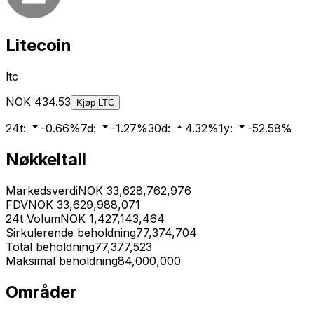
Litecoin
ltc
NOK
434.53
Kjøp
LTC
24t
:
-0.66
%
7d
:
-1.27
%
30d
:
4.32
%
1y
:
-52.58
%
Nøkkeltall
Markedsverdi
NOK
33,628,762,976
FDV
NOK
33,629,988,071
24t Volum
NOK
1,427,143,464
Sirkulerende beholdning
77,374,704
Total beholdning
77,377,523
Maksimal beholdning
84,000,000
Områder