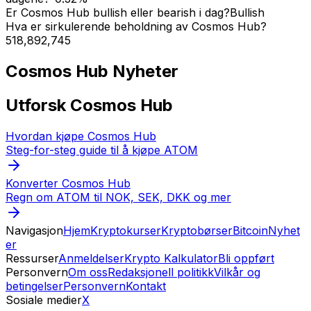
Er Cosmos Hub bullish eller bearish i dag?
Bullish
Hva er sirkulerende beholdning av Cosmos Hub?
518,892,745
Cosmos Hub
Nyheter
Utforsk Cosmos Hub
Hvordan kjøpe Cosmos Hub
Steg-for-steg guide til å kjøpe ATOM
Konverter Cosmos Hub
Regn om ATOM til NOK, SEK, DKK og mer
Navigasjon
Hjem
Kryptokurser
Kryptobørser
Bitcoin
Nyhet
er
Ressurser
Anmeldelser
Krypto Kalkulator
Bli oppført
Personvern
Om oss
Redaksjonell politikk
Vilkår og
betingelser
Personvern
Kontakt
Sosiale medier
X