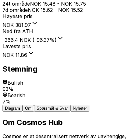
24t område
NOK
15.48
-
NOK
15.75
7d område
NOK
15.62
-
NOK
15.52
Høyeste pris
NOK
381.97
Ned fra ATH
-366.4 NOK
(
-96.37
%
)
Laveste pris
NOK
11.86
Stemning
Bullish
93%
Bearish
7%
Diagram
Om
Spørsmål & Svar
Nyheter
Om
Cosmos Hub
Cosmos er et desentralisert nettverk av uavhengige,