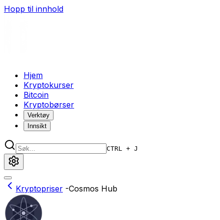
Hopp til innhold
Hjem
Kryptokurser
Bitcoin
Kryptobørser
Verktøy
Innsikt
CTRL + J
Kryptopriser
-
Cosmos Hub