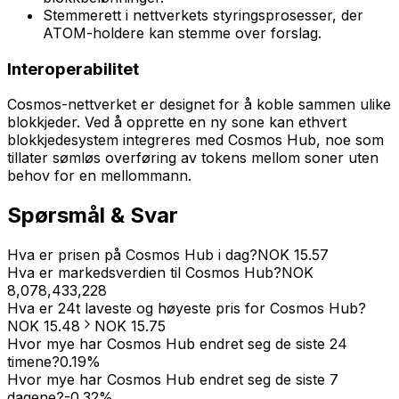
Stemmerett i nettverkets styringsprosesser, der
ATOM-holdere kan stemme over forslag.
Interoperabilitet
Cosmos-nettverket er designet for å koble sammen ulike
blokkjeder. Ved å opprette en ny sone kan ethvert
blokkjedesystem integreres med Cosmos Hub, noe som
tillater sømløs overføring av tokens mellom soner uten
behov for en mellommann.
Spørsmål & Svar
Hva er prisen på Cosmos Hub i dag?
NOK
15.57
Hva er markedsverdien til Cosmos Hub?
NOK
8,078,433,228
Hva er 24t laveste og høyeste pris for Cosmos Hub?
NOK
15.48
NOK
15.75
Hvor mye har Cosmos Hub endret seg de siste 24
timene?
0.19
%
Hvor mye har Cosmos Hub endret seg de siste 7
dagene?
-0.32
%