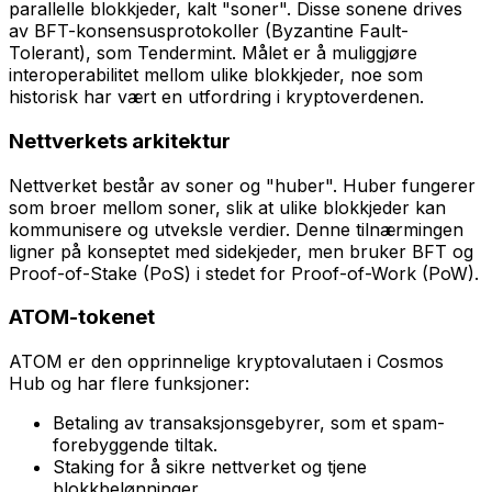
parallelle blokkjeder, kalt "soner". Disse sonene drives
av BFT-konsensusprotokoller (Byzantine Fault-
Tolerant), som Tendermint. Målet er å muliggjøre
interoperabilitet mellom ulike blokkjeder, noe som
historisk har vært en utfordring i kryptoverdenen.
Nettverkets arkitektur
Nettverket består av soner og "huber". Huber fungerer
som broer mellom soner, slik at ulike blokkjeder kan
kommunisere og utveksle verdier. Denne tilnærmingen
ligner på konseptet med sidekjeder, men bruker BFT og
Proof-of-Stake (PoS) i stedet for Proof-of-Work (PoW).
ATOM-tokenet
ATOM er den opprinnelige kryptovalutaen i Cosmos
Hub og har flere funksjoner:
Betaling av transaksjonsgebyrer, som et spam-
forebyggende tiltak.
Staking for å sikre nettverket og tjene
blokkbelønninger.