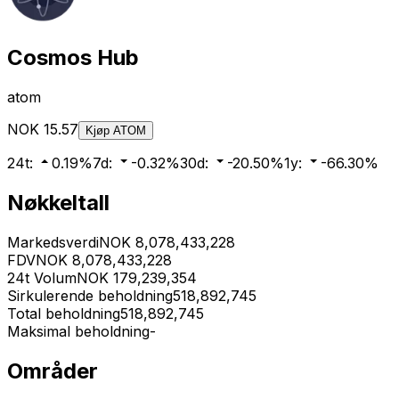
Cosmos Hub
atom
NOK
15.57
Kjøp
ATOM
24t
:
0.19
%
7d
:
-0.32
%
30d
:
-20.50
%
1y
:
-66.30
%
Nøkkeltall
Markedsverdi
NOK
8,078,433,228
FDV
NOK
8,078,433,228
24t Volum
NOK
179,239,354
Sirkulerende beholdning
518,892,745
Total beholdning
518,892,745
Maksimal beholdning
-
Områder