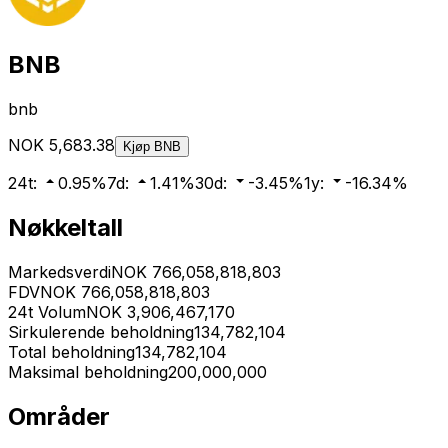
BNB
bnb
NOK
5,683.38
Kjøp
BNB
24t
:
0.95
%
7d
:
1.41
%
30d
:
-3.45
%
1y
:
-16.34
%
Nøkkeltall
Markedsverdi
NOK
766,058,818,803
FDV
NOK
766,058,818,803
24t Volum
NOK
3,906,467,170
Sirkulerende beholdning
134,782,104
Total beholdning
134,782,104
Maksimal beholdning
200,000,000
Områder