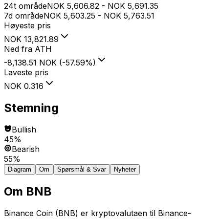
24t område
NOK
5,606.82
-
NOK
5,691.35
7d område
NOK
5,603.25
-
NOK
5,763.51
Høyeste pris
NOK
13,821.89
Ned fra ATH
-8,138.51 NOK
(
-57.59
%
)
Laveste pris
NOK
0.316
Stemning
Bullish
45%
Bearish
55%
Diagram
Om
Spørsmål & Svar
Nyheter
Om
BNB
Binance Coin (BNB) er kryptovalutaen til Binance-