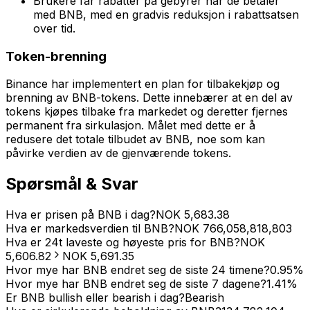
Brukere får rabatter på gebyrer når de betaler
med BNB, med en gradvis reduksjon i rabattsatsen
over tid.
Token-brenning
Binance har implementert en plan for tilbakekjøp og
brenning av BNB-tokens. Dette innebærer at en del av
tokens kjøpes tilbake fra markedet og deretter fjernes
permanent fra sirkulasjon. Målet med dette er å
redusere det totale tilbudet av BNB, noe som kan
påvirke verdien av de gjenværende tokens.
Spørsmål & Svar
Hva er prisen på BNB i dag?
NOK
5,683.38
Hva er markedsverdien til BNB?
NOK
766,058,818,803
Hva er 24t laveste og høyeste pris for BNB?
NOK
5,606.82
NOK
5,691.35
Hvor mye har BNB endret seg de siste 24 timene?
0.95
%
Hvor mye har BNB endret seg de siste 7 dagene?
1.41
%
Er BNB bullish eller bearish i dag?
Bearish