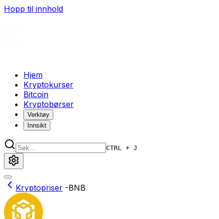
Hopp til innhold
Hjem
Kryptokurser
Bitcoin
Kryptobørser
Verktøy
Innsikt
CTRL + J
Kryptopriser
-
BNB