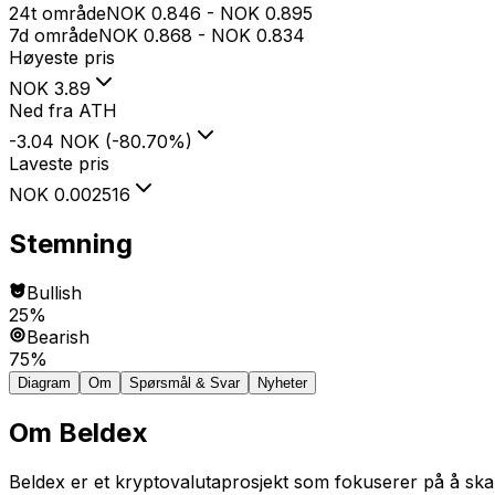
24t område
NOK
0.846
-
NOK
0.895
7d område
NOK
0.868
-
NOK
0.834
Høyeste pris
NOK
3.89
Ned fra ATH
-3.04 NOK
(
-80.70
%
)
Laveste pris
NOK
0.002516
Stemning
Bullish
25%
Bearish
75%
Diagram
Om
Spørsmål & Svar
Nyheter
Om
Beldex
Beldex er et kryptovalutaprosjekt som fokuserer på å skape