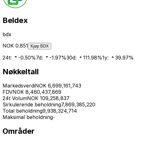
Beldex
bdx
NOK
0.851
Kjøp
BDX
24t
:
-0.50
%
7d
:
-1.97
%
30d
:
111.98
%
1y
:
39.97
%
Nøkkeltall
Markedsverdi
NOK
6,699,161,743
FDV
NOK
8,460,437,869
24t Volum
NOK
109,258,837
Sirkulerende beholdning
7,869,385,220
Total beholdning
9,938,324,714
Maksimal beholdning
-
Områder