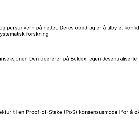
 personvern på nettet. Deres oppdrag er å tilby et konfide
systematisk forskning.
saksjoner. Den opererer på Beldex' egen desentraliserte bl
ektur til en Proof-of-Stake (PoS) konsensusmodell for å ø