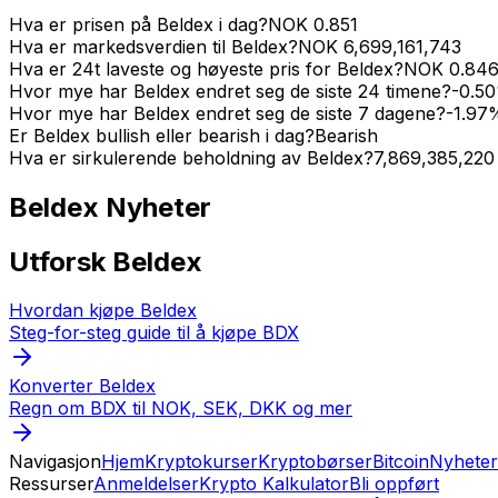
Hva er prisen på Beldex i dag?
NOK
0.851
Hva er markedsverdien til Beldex?
NOK
6,699,161,743
Hva er 24t laveste og høyeste pris for Beldex?
NOK
0.84
Hvor mye har Beldex endret seg de siste 24 timene?
-0.50
Hvor mye har Beldex endret seg de siste 7 dagene?
-1.97
Er Beldex bullish eller bearish i dag?
Bearish
Hva er sirkulerende beholdning av Beldex?
7,869,385,220
Beldex
Nyheter
Utforsk Beldex
Hvordan kjøpe Beldex
Steg-for-steg guide til å kjøpe BDX
Konverter Beldex
Regn om BDX til NOK, SEK, DKK og mer
Navigasjon
Hjem
Kryptokurser
Kryptobørser
Bitcoin
Nyheter
Ressurser
Anmeldelser
Krypto Kalkulator
Bli oppført