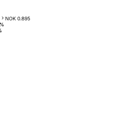
6
NOK
0.895
%
%