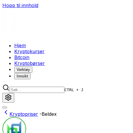
Hopp til innhold
Hjem
Kryptokurser
Bitcoin
Kryptobørser
Verktøy
Innsikt
CTRL + J
Kryptopriser
-
Beldex